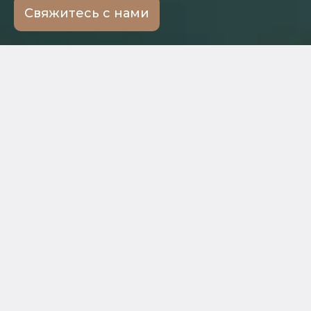
Свяжитесь с нами
← Ко всем услугам
Мы поможем
Проведем
Подготовим
правовой анализ
претензии и
объектов
отреагируем на
интеллектуальной
нарушения прав
собственности
Сопроводим
досудебное
Защитим права на
урегулирование
товарные знаки,
интеллектуальных
патенты и авторские