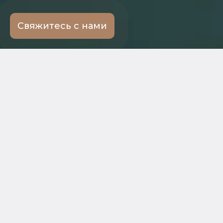
Свяжитесь с нами
← Ко всем услугам
Мы поможем
Докажем вину
Подготовим
контролирующих
обоснованное
лиц в
заявление о
банкротстве
привлечении к
компании
субсидиарке
Соберем
Взыщем долги