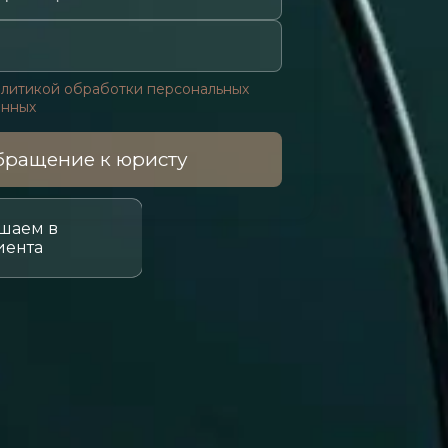
литикой обработки персональных
анных
ращение к юристу
шаем в
иента