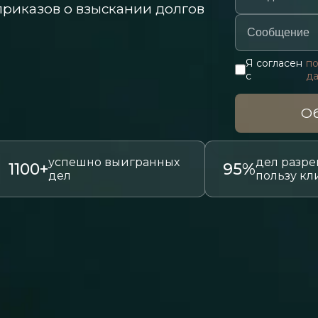
риказов о взыскании долгов
Я согласен
по
с
д
Об
успешно выигранных
дел разре
1100+
95%
дел
пользу кл