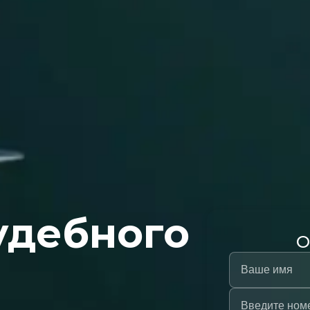
удебного
О