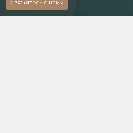
Свяжитесь с нами
← Ко всем услугам
Мы поможем
Ребёнок имеет
Пресечём
право на
незаконные
общение с
ограничения в
обоими
общении
родителями
Учтём расписание
школы и кружков
Установим чёткий
ребёнка
график встреч
через суд