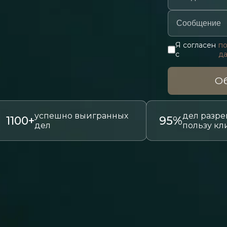
Я согласен
по
с
д
Об
успешно выигранных
дел разре
1100+
95%
дел
пользу кл