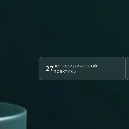
лет юридической
27
практики