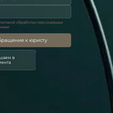
литикой обработки персональных
анных
ращение к юристу
шаем в
иента