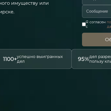
ного имуществу или
ирске.
Я согласен
по
с
д
Об
успешно выигранных
дел разре
1100+
95%
дел
пользу кл