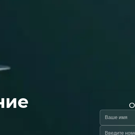
ние
О