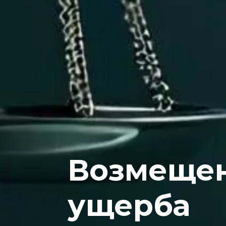
Возмеще
ущерба