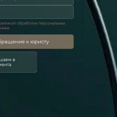
литикой обработки персональных
анных
ращение к юристу
шаем в
иента