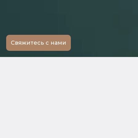
Свяжитесь с нами
← Ко всем услугам
Мы поможем
Оспорим
Взыщем