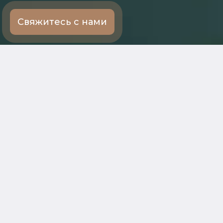
Свяжитесь с нами
← Ко всем услугам
Мы поможем
Проанализируем
Сопроводим на
финансовое
всех этапах
состояние и
процедуры
перспективы
банкротства
банкротства
Защитим от
необоснованных
Подготовим
требований