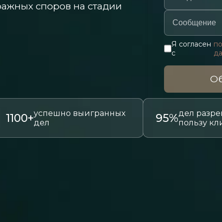
ажных споров на стадии
Я согласен
по
с
д
Об
успешно выигранных
дел разре
1100+
95%
дел
пользу кл