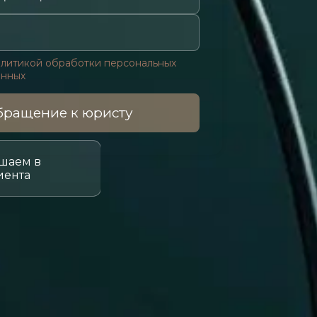
литикой обработки персональных
анных
ращение к юристу
шаем в
иента