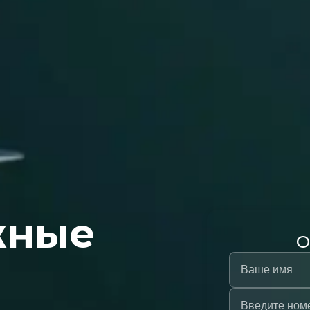
жные
О